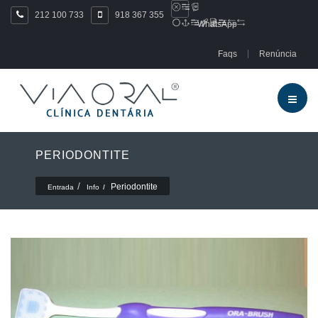
212 100 733
918 367 355
WhatsApp
Faqs
Renúncia
PERIODONTITE
Periodontite
Entrada
Info