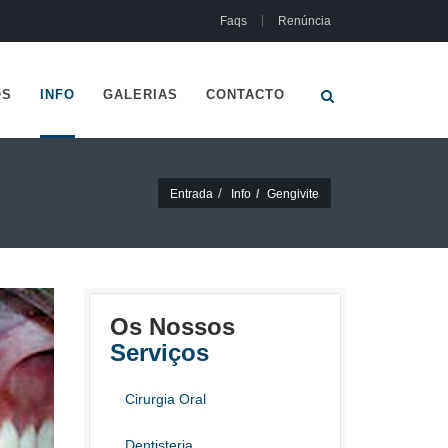
Faqs
Renúncia
OS
INFO
GALERIAS
CONTACTO
Entrada
Info
Gengivite
Os Nossos
Serviços
Cirurgia Oral
Dentisteria